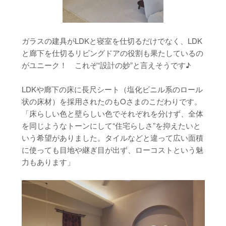
ガラスの建具がLDKと寝室を仕切るだけでなく、LDK
と廊下を仕切るリビングドアの役割も果たしているの
がユニーク！ これぞ“設計の妙”と言えそうです♪
LDKや廊下の床に長尺シート（塩化ビニル系のロール
状の床材）を採用されたのもOさまのこだわりです。
「床らしい色と壁らしい色でそれぞれを分けず、全体
を同じようなトーンにして“住宅らしさ”を抑えたいと
いう希望がありました。タイルなどと違って広い面積
に使っても目地や継ぎ目が出ず、ローコストという魅
力もあります」