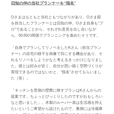
旧知の仲の当社プランナーを“指名”
Oさまはもともと当社ともつながりがあり、Oさま邸
を担当したプランナーとは旧知の仲。Oさま自身も“プ
ロ”であることから、それぞれ意見を出し合いなが
ら、50:50の関係でプランニングを進めたそうです。
「自身でプランしてリノベをしたKさん（担当プラン
ナー）の自宅の様子を画像で目にする機会があり、そ
れもリノベをしようかなと考えるきっかけになりまし
た。彼とは好みが近く、自分が思い描く空間づくりが
実現できるのではないかと、“指名”させてもらいまし
た（笑）」
「キッチンを窓側の壁際に映すプランはKさんからの
提案です。ちょっとびっくりしたのですがおもしろい
なと思いました」。木製のルーバー扉は生活感を抑え
たいというご希望から設けたもので、裏側には冷蔵庫