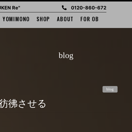
EN Re"
0120-860-672
YOMIMONO
SHOP
ABOUT
FOR OB
blog
blog
を彷彿させる