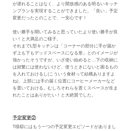
が遅れることはなく、より開放感のある明るいキッチ
ンプランを実現することができました。「良い」予定
変更だったとのことで、一安心です！
使い勝手を聞いてみると思っていたより使い勝手が良
い！と大満足のご様子。
それまでL型キッチンは「コーナーの部分に手が届か
ず上も下もデッドスペースになる形」とのイメージが
強かったそうですが、いざ使い始めると…下の収納に
は頻繁には使わないけど、使うときにないと困るもの
を入れておけるし(こういう食材って結構ありますよ
ね)、上部には手の届く位置にコーヒーメーカーなど
を置いておける。むしろそれらを置くスペースが生ま
れたことはありがたい！と大絶賛でした。
予定変更②
T様邸にはもう一つの予定変更エピソードがありまし