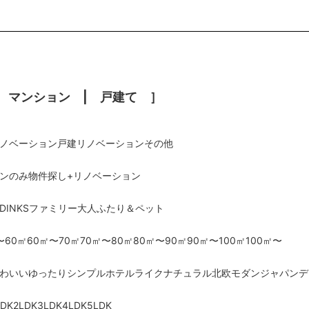
 マンション | 戸建て ］
ノベーション
戸建リノベーション
その他
ンのみ
物件探し+リノベーション
DINKS
ファミリー
大人ふたり
＆ペット
〜60㎡
60㎡〜70㎡
70㎡〜80㎡
80㎡〜90㎡
90㎡〜100㎡
100㎡〜
わいい
ゆったり
シンプル
ホテルライク
ナチュラル
北欧
モダン
ジャパンデ
LDK
2LDK
3LDK
4LDK
5LDK