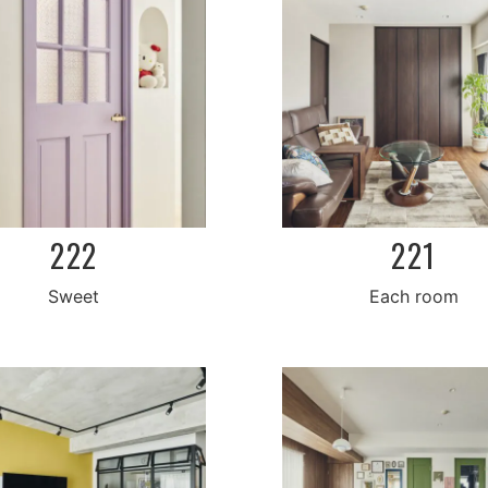
222
221
Each room
Sweet