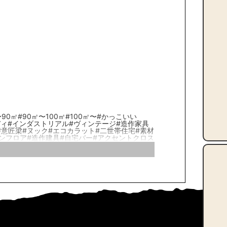
〜90㎡
#90㎡〜100㎡
#100㎡〜
#かっこいい
ディ
#インダストリアル
#ヴィンテージ
#造作家具
#意匠梁
#ヌック
#エコカラット
#二世帯住宅
#素材
ンフロア
#造作建具
#自宅バー
#アクセントクロス
構成
#足場板
#真鍮
#大理石
#造作棚
#こだわり
供部屋
#アイアン扉
#パーケット
ン
#造作洗面化粧台
#ワークスペース
#在来浴室
#サニタリールーム
#造作家具
#SIC/土間収納
たり暮らし
#趣味の部屋
#ロフト