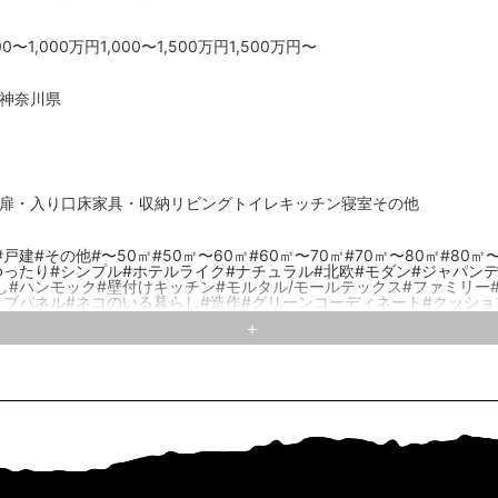
00〜1,000万円
1,000〜1,500万円
1,500万円〜
神奈川県
扉・入り口
床
家具・収納
リビング
トイレ
キッチン
寝室
その他
#戸建
#その他
#〜50㎡
#50㎡〜60㎡
#60㎡〜70㎡
#70㎡〜80㎡
#80㎡
ゆったり
#シンプル
#ホテルライク
#ナチュラル
#北欧
#モダン
#ジャパン
し
#ハンモック
#壁付けキッチン
#モルタル/モールテックス
#ファミリー
リブパネル
#ネコのいる暮らし
#造作
#グリーンコーディネート
#クッショ
ル
#室内窓
#ステンレスキッチン
#対面キッチン
#シート
#モルタル
#家族
タイル
#ヘリンボーン
#サンルーム
#特徴
#ランドリールーム
#ガラス
#子
離/洗面台のレイアウト
#無垢材
#小上り
#塗装壁
#有孔ボード
#Ⅰ型キッチ
る暮らし
#Ⅱ型キッチン
#造作キッチン
#WIC/WTC
#カーペット
#間接照明
ン
#ルーバー
#イヌのいる暮らし
#パントリー
#ブロック
#ブラインド
#ふ
ジ/レトロ