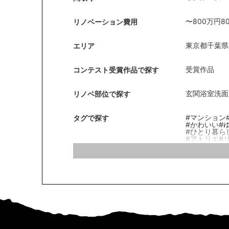
〜800万円
8
リノベーション費用
東京都
千葉県
エリア
受賞作品
コンテスト受賞作品で探す
玄関
浴室
洗面
リノベ部位で探す
#マンション
タグで探す
#かわいい
#
#ひとり暮ら
#アトリエ
#
#フロアタイ
#回遊動線
#
#洗面脱衣分
#ペットのい
#Ｌ型キッチ
#ヴィンテー