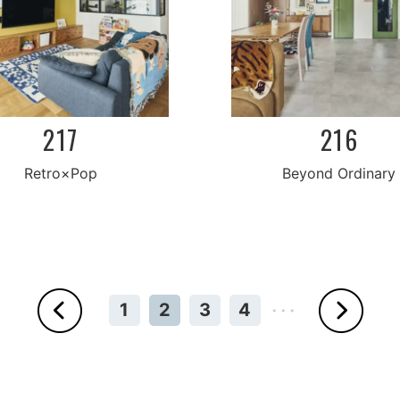
217
216
Beyond Ordinary
Retro×Pop
1
2
3
4
・・・