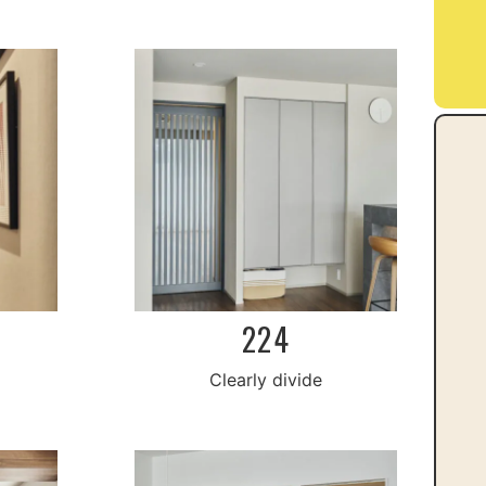
224
Clearly divide