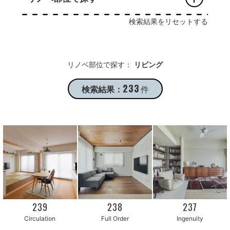
検索結果をリセットする
リノベ部位で探す：
リビング
233
検索結果：
件
239
238
237
Circulation
Full Order
Ingenuity