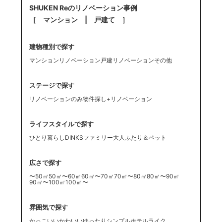
SHUKEN Reのリノベーション事例
［ マンション | 戸建て ］
建物種別で探す
マンションリノベーション
戸建リノベーション
その他
ステージで探す
リノベーションのみ
物件探し+リノベーション
ライフスタイルで探す
ひとり暮らし
DINKS
ファミリー
大人ふたり
＆ペット
広さで探す
〜50㎡
50㎡〜60㎡
60㎡〜70㎡
70㎡〜80㎡
80㎡〜90㎡
90㎡〜100㎡
100㎡〜
雰囲気で探す
かっこいい
かわいい
ゆったり
シンプル
ホテルライク