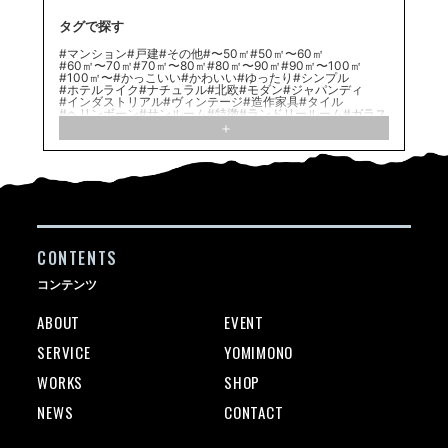
タグで探す
#マンション
#戸建
#その他
#〜50㎡
#50㎡〜60㎡
#60㎡〜70㎡
#70㎡〜80㎡
#80㎡〜90㎡
#90㎡〜100㎡
#100㎡〜
#かっこいい
#かわいい
#ゆったり
#シンプル
#ホテルライク
#ナチュラル
#北欧
#モダン
#ジャパンディ
#インダストリアル
#ヴィンテージ
#造作家具
#タイル
#ヘリンボーン
#サンルーム
#特徴
#ランドリールーム
#ガラス
#子供部屋
#アイアン扉
#パーケット
#洗面脱衣分離/洗面台のレイアウト
#無垢材
#小上り
#塗装壁
#有孔ボード
#Ⅰ型キッチン
#造作洗面化粧台
#ワークスペース
#在来浴室
#ペットのいる暮らし
#Ⅱ型キッチン
#造作キッチン
#WIC/WTC
#カーペット
#間接照明
#サニタリールーム
#造作家具
#SIC/土間収納
#Ｌ型キッチン
#ルーバー
#イヌのいる暮らし
#パントリー
#ブロック
#ブラインド
#ふたり暮らし
#趣味の部屋
#ロフト
#ヴィンテージ/レトロ
#ひとり暮らし
#ハンモック
#壁付けキッチン
#モルタル/モールテックス
#ファミリー
#意匠梁
#ヌック
#エコカラット
#二世帯住宅
#素材
#アトリエ
#リブパネル
CONTENTS
#ネコのいる暮らし
#造作
#グリーンコーディネート
#クッションフロア
#造作建具
#自宅バー
#アクセントクロス
#フロアタイル
#室内窓
#ステンレスキッチン
#対面キッチン
コンテンツ
#シート
#モルタル
#家族構成
#足場板
#真鍮
#大理石
#造作棚
#こだわり
#回遊動線
ABOUT
EVENT
SERVICE
YOMIMONO
WORKS
SHOP
NEWS
CONTACT