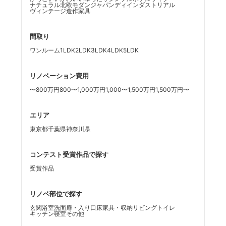
ナチュラル
北欧
モダン
ジャパンディ
インダストリアル
ヴィンテージ
造作家具
間取り
ワンルーム
1LDK
2LDK
3LDK
4LDK
5LDK
リノベーション費用
〜800万円
800〜1,000万円
1,000〜1,500万円
1,500万円〜
エリア
東京都
千葉県
神奈川県
コンテスト受賞作品で探す
受賞作品
リノベ部位で探す
玄関
浴室
洗面
扉・入り口
床
家具・収納
リビング
トイレ
キッチン
寝室
その他