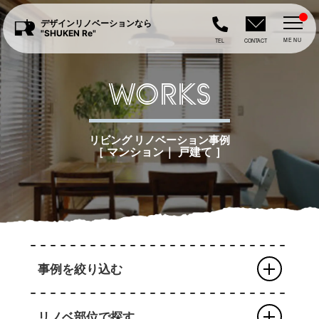
デザインリノベーションなら
"SHUKEN Re"
MENU
TEL
CONTACT
WORKS
リビング リノベーション事例
［ マンション｜ 戸建て ］
事例を絞り込む
リノベ部位で探す