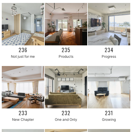
236
235
234
Not just for me
Products
Progress
233
232
231
New Chapter
One and Only
Growing