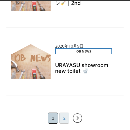
ン
| 2nd
2020年10月9日
OB NEWS
URAYASU showroom
new toilet
1
2