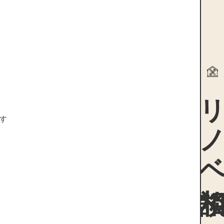
リノ
ます
た