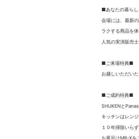
■あなたの暮らし
会場には、最新の
ラクする商品を体
人気の実演販売士
■ご来場特典■
お越しいただいた
■ご成約特典■
SHUKENとPa
キッチンはレンジ
１０年掃除いらず
お風呂はMR-X