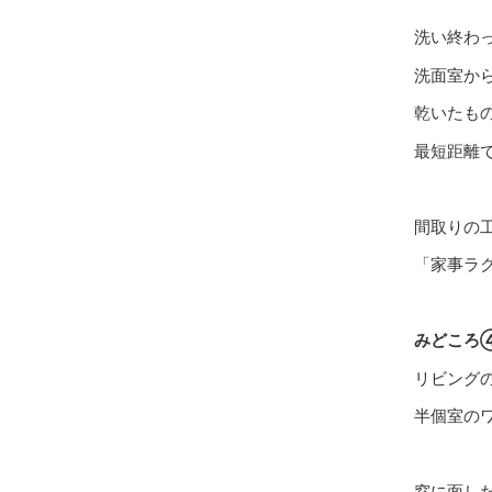
洗い終わ
洗面室か
乾いたもの
最短距離
間取りの
「家事ラ
みどころ
リビング
半個室の
窓に面し