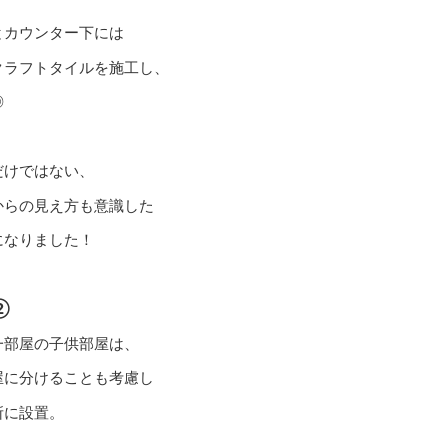
とカウンター下には
クラフトタイルを施工し、
◎
だけではない、
からの見え方も意識した
になりました！
②
一部屋の子供部屋は、
屋に分けることも考慮し
所に設置。