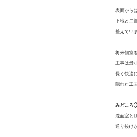
表面から
下地と二
整えてい
将来個室
工事は最
長く快適
隠れた工
みどころ
洗面室とL
通り抜けが