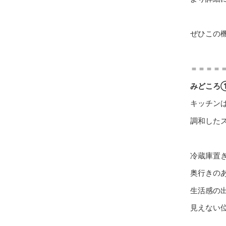
ぜひこの
＝＝＝＝
みどころ
キッチン
調和した
冷蔵庫置
奥行きの
生活感の
見えない