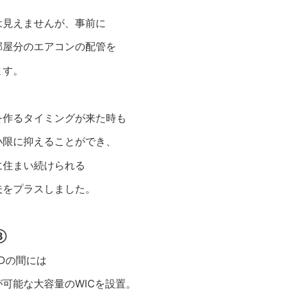
は見えませんが、事前に
部屋分のエアコンの配管を
ます。
を作るタイミングが来た時も
小限に抑えることができ、
に住まい続けられる
夫をプラスしました。
③
Dの間には
可能な大容量のWICを設置。