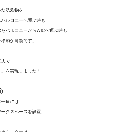
った洗濯物を
らバルコニーへ運ぶ時も、
をバルコニーからWICへ運ぶ時も
で移動が可能です。
工夫で
ク」を実現しました！
④
の一角には
ワークスペースを設置。
たカウンターは