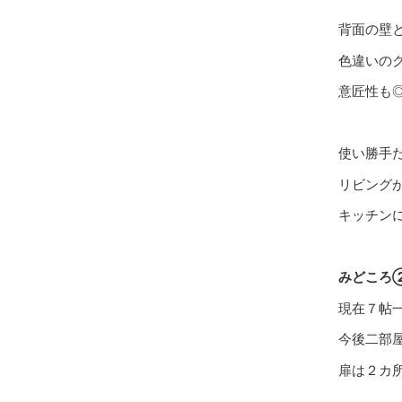
背面の壁
色違いの
意匠性も
使い勝手
リビング
キッチン
みどころ
現在７帖
今後二部
扉は２カ