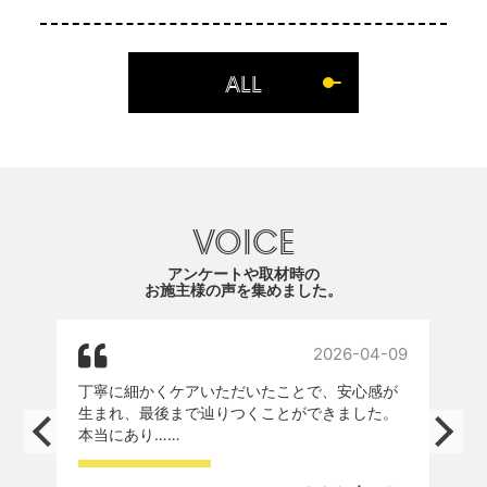
ALL
VOICE
アンケートや取材時の
お施主様の声を集めました。
4
2026-04-09
丁寧に細かくケアいただいたことで、安心感が
保
生まれ、最後まで辿りつくことができました。
本当にあり……