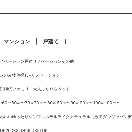
 マンション | 戸建て ］
ノベーション
戸建リノベーション
その他
ンのみ
物件探し+リノベーション
DINKS
ファミリー
大人ふたり
＆ペット
〜60㎡
60㎡〜70㎡
70㎡〜80㎡
80㎡〜90㎡
90㎡〜100㎡
100㎡〜
わいい
ゆったり
シンプル
ホテルライク
ナチュラル
北欧
モダン
ジャパンデ
LDK
2LDK
3LDK
4LDK
5LDK