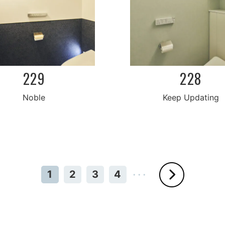
229
228
Keep Updating
Noble
1
2
3
4
・・・