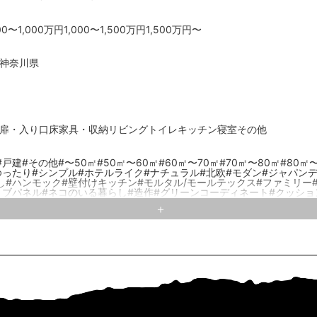
00〜1,000万円
1,000〜1,500万円
1,500万円〜
神奈川県
扉・入り口
床
家具・収納
リビング
トイレ
キッチン
寝室
その他
#戸建
#その他
#〜50㎡
#50㎡〜60㎡
#60㎡〜70㎡
#70㎡〜80㎡
#80㎡
ゆったり
#シンプル
#ホテルライク
#ナチュラル
#北欧
#モダン
#ジャパン
し
#ハンモック
#壁付けキッチン
#モルタル/モールテックス
#ファミリー
リブパネル
#ネコのいる暮らし
#造作
#グリーンコーディネート
#クッショ
ル
#室内窓
#ステンレスキッチン
#対面キッチン
#シート
#モルタル
#家族
タイル
#ヘリンボーン
#サンルーム
#特徴
#ランドリールーム
#ガラス
#子
離/洗面台のレイアウト
#無垢材
#小上り
#塗装壁
#有孔ボード
#Ⅰ型キッチ
る暮らし
#Ⅱ型キッチン
#造作キッチン
#WIC/WTC
#カーペット
#間接照明
ン
#ルーバー
#イヌのいる暮らし
#パントリー
#ブロック
#ブラインド
#ふ
ジ/レトロ