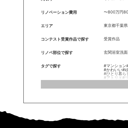
〜800万円
8
リノベーション費用
東京都
千葉県
エリア
受賞作品
コンテスト受賞作品で探す
玄関
浴室
洗面
リノベ部位で探す
#マンション
タグで探す
#かわいい
#
#ひとり暮ら
#アトリエ
#
#フロアタイ
#回遊動線
#
#洗面脱衣分
#ペットのい
#Ｌ型キッチ
#ヴィンテー