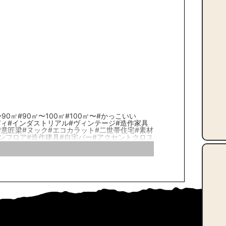
〜90㎡
#90㎡〜100㎡
#100㎡〜
#かっこいい
ディ
#インダストリアル
#ヴィンテージ
#造作家具
#意匠梁
#ヌック
#エコカラット
#二世帯住宅
#素材
ンフロア
#造作建具
#自宅バー
#アクセントクロス
構成
#足場板
#真鍮
#大理石
#造作棚
#こだわり
供部屋
#アイアン扉
#パーケット
ン
#造作洗面化粧台
#ワークスペース
#在来浴室
#サニタリールーム
#造作家具
#SIC/土間収納
たり暮らし
#趣味の部屋
#ロフト