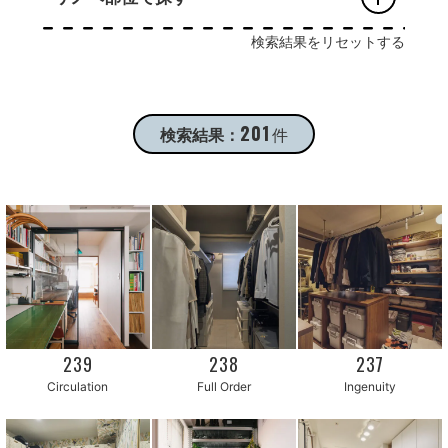
検索結果をリセットする
201
検索結果：
件
239
238
237
Circulation
Full Order
Ingenuity