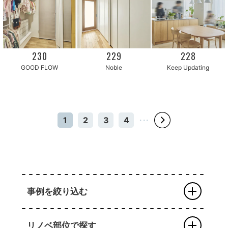
230
229
228
Keep Updating
GOOD FLOW
Noble
1
2
3
4
・・・
事例を絞り込む
リノベ部位で探す