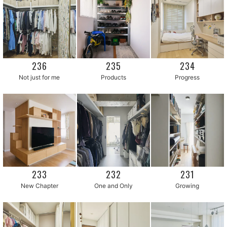
236
235
234
Not just for me
Products
Progress
233
232
231
New Chapter
One and Only
Growing