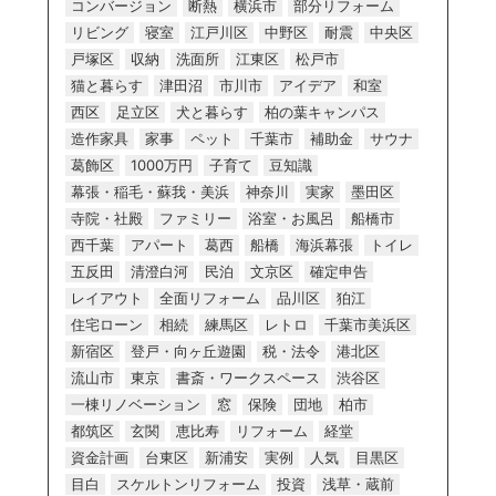
コンバージョン
断熱
横浜市
部分リフォーム
リビング
寝室
江戸川区
中野区
耐震
中央区
戸塚区
収納
洗面所
江東区
松戸市
猫と暮らす
津田沼
市川市
アイデア
和室
西区
足立区
犬と暮らす
柏の葉キャンパス
造作家具
家事
ペット
千葉市
補助金
サウナ
葛飾区
1000万円
子育て
豆知識
幕張・稲毛・蘇我・美浜
神奈川
実家
墨田区
寺院・社殿
ファミリー
浴室・お風呂
船橋市
西千葉
アパート
葛西
船橋
海浜幕張
トイレ
五反田
清澄白河
民泊
文京区
確定申告
レイアウト
全面リフォーム
品川区
狛江
住宅ローン
相続
練馬区
レトロ
千葉市美浜区
新宿区
登戸・向ヶ丘遊園
税・法令
港北区
流山市
東京
書斎・ワークスペース
渋谷区
一棟リノベーション
窓
保険
団地
柏市
都筑区
玄関
恵比寿
リフォーム
経堂
資金計画
台東区
新浦安
実例
人気
目黒区
目白
スケルトンリフォーム
投資
浅草・蔵前