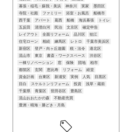
幕張・稲毛・蘇我・美浜
神奈川
実家
墨田区
寺院・社殿
ファミリー
浴室・お風呂
船橋市
西千葉
アパート
葛西
船橋
海浜幕張
トイレ
五反田
清澄白河
民泊
文京区
確定申告
レイアウト
全面リフォーム
品川区
狛江
住宅ローン
相続
練馬区
レトロ
千葉市美浜区
新宿区
登戸・向ヶ丘遊園
税・法令
港北区
流山市
東京
書斎・ワークスペース
渋谷区
一棟リノベーション
窓
保険
団地
柏市
都筑区
玄関
恵比寿
リフォーム
経堂
資金計画
台東区
新浦安
実例
人気
目黒区
目白
スケルトンリフォーム
投資
浅草・蔵前
千葉県
青葉区
世田谷区
豊島区
流山おおたかの森
不動産売買
豊洲・晴海・勝どき・月島