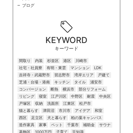
ブログ
KEYWORD
キーワード
間取り
内装
杉並区
港区
川崎市
社宅・社員寮
有明・東雲
マンション
LDK
吉祥寺・武蔵野市
習志野市
湾岸エリア
戸建て
芝浦・台場・港南
キッチン
タイル
浦安市
コンバージョン
断熱
横浜市
部分リフォーム
リビング
寝室
江戸川区
中野区
耐震
中央区
戸塚区
収納
洗面所
江東区
松戸市
猫と暮らす
津田沼
市川市
アイデア
和室
西区
足立区
犬と暮らす
柏の葉キャンパス
造作家具
家事
ペット
千葉市
補助金
サウナ
葛飾区
1000万円
子育て
豆知識