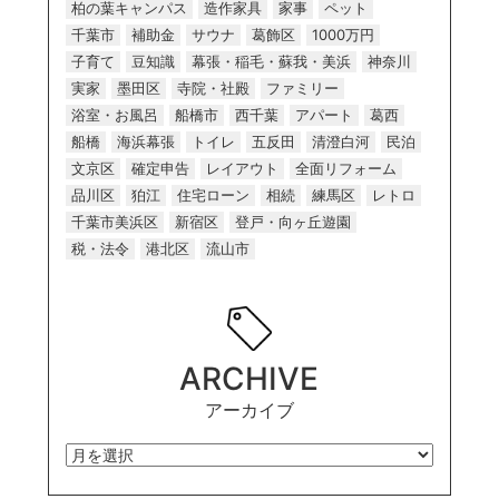
柏の葉キャンパス
造作家具
家事
ペット
千葉市
補助金
サウナ
葛飾区
1000万円
子育て
豆知識
幕張・稲毛・蘇我・美浜
神奈川
実家
墨田区
寺院・社殿
ファミリー
浴室・お風呂
船橋市
西千葉
アパート
葛西
船橋
海浜幕張
トイレ
五反田
清澄白河
民泊
文京区
確定申告
レイアウト
全面リフォーム
品川区
狛江
住宅ローン
相続
練馬区
レトロ
千葉市美浜区
新宿区
登戸・向ヶ丘遊園
税・法令
港北区
流山市
ARCHIVE
アーカイブ