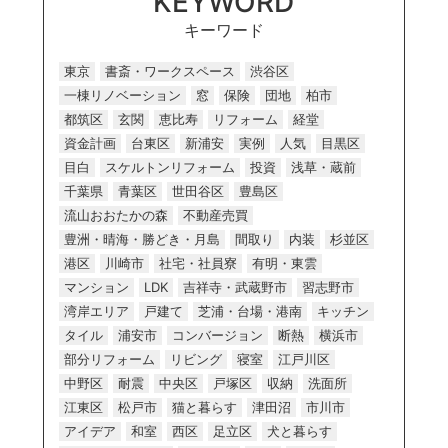
KEYWORD
キーワード
東京
書斎・ワークスペース
渋谷区
一棟リノベーション
窓
保険
団地
柏市
都筑区
玄関
恵比寿
リフォーム
経堂
資金計画
台東区
新浦安
実例
人気
目黒区
目白
スケルトンリフォーム
投資
浅草・蔵前
千葉県
青葉区
世田谷区
豊島区
流山おおたかの森
不動産売買
豊洲・晴海・勝どき・月島
間取り
内装
杉並区
港区
川崎市
社宅・社員寮
有明・東雲
マンション
LDK
吉祥寺・武蔵野市
習志野市
湾岸エリア
戸建て
芝浦・台場・港南
キッチン
タイル
浦安市
コンバージョン
断熱
横浜市
部分リフォーム
リビング
寝室
江戸川区
中野区
耐震
中央区
戸塚区
収納
洗面所
江東区
松戸市
猫と暮らす
津田沼
市川市
アイデア
和室
西区
足立区
犬と暮らす